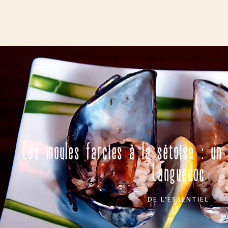
Les moules farcies à la sétoise : un 
Languedoc
DE
L'ESSENTIEL